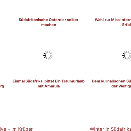
Südafrikanische Ostereier selber
Wahl zur Miss Intern
machen
Erfo
Einmal Südafrika, bitte! Ein Traumurlaub
Dem kulinarischen Süd
erg
mit Amarula
der Welt g
ive – im Krüger
Winter in Südafrik