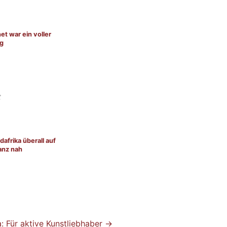
et war ein voller
lg
afrika überall auf
anz nah
a: Für aktive Kunstliebhaber