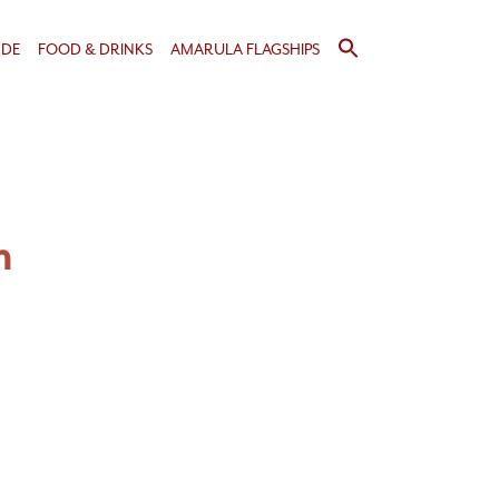
Search
NDE
FOOD & DRINKS
AMARULA FLAGSHIPS
for:
Search Button
n