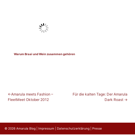
Warum Braai und Wein zusammen gehören
BEITRAGSNAVIGATION
Amarula meets Fashion –
Für die kalten Tage: Der Amarula
FleetMeet Oktober 2012
Dark Roast
© 2026
Amarula Blog
|
Impressum
|
Datenschutzerklärung
|
Presse