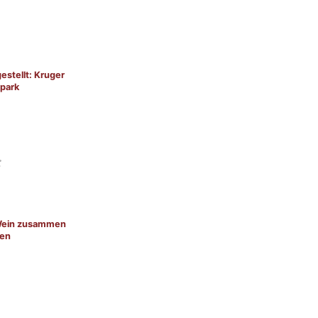
estellt: Kruger
lpark
Wein zusammen
en