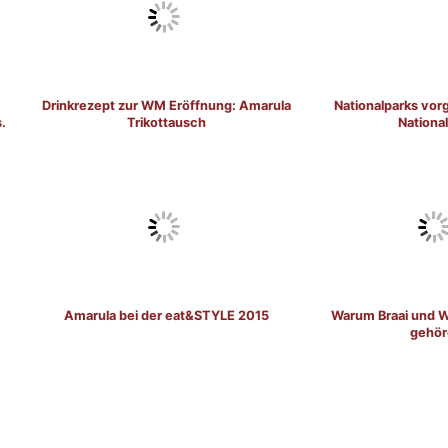
Drinkrezept zur WM Eröffnung: Amarula
Nationalparks vorg
.
Trikottausch
Nationa
Amarula bei der eat&STYLE 2015
Warum Braai und 
gehör