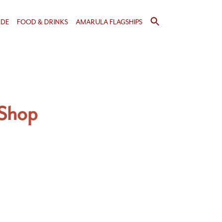
Search
NDE
FOOD & DRINKS
AMARULA FLAGSHIPS
for:
Search Button
 Shop