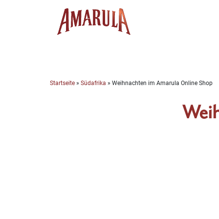
Skip
to
content
Startseite
»
Südafrika
»
Weihnachten im Amarula Online Shop
Weih