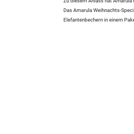
Zu diesem Anlass hat Amarula 
Das Amarula Weihnachts-Specia
Elefantenbechern in einem Pake