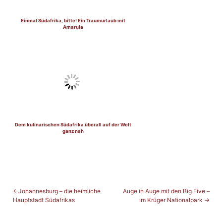
Einmal Südafrika, bitte! Ein Traumurlaub mit
Amarula
Dem kulinarischen Südafrika überall auf der Welt
ganz nah
BEITRAGSNAVIGATION
Johannesburg – die heimliche
Auge in Auge mit den Big Five –
Hauptstadt Südafrikas
im Krüger Nationalpark