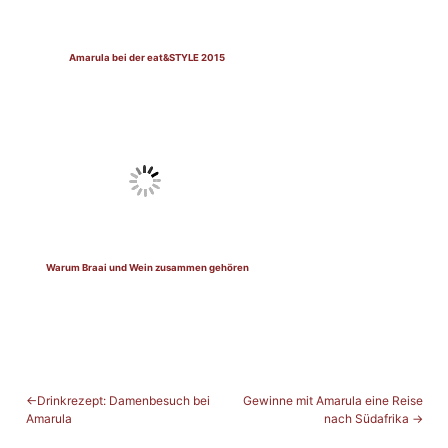
Amarula bei der eat&STYLE 2015
Warum Braai und Wein zusammen gehören
BEITRAGSNAVIGATION
Drinkrezept: Damenbesuch bei
Gewinne mit Amarula eine Reise
Amarula
nach Südafrika