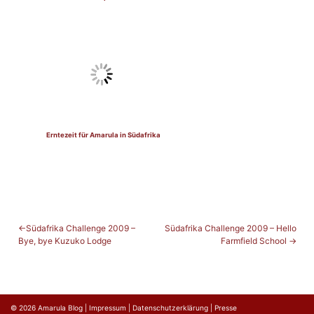
Erntezeit für Amarula in Südafrika
BEITRAGSNAVIGATION
Südafrika Challenge 2009 –
Südafrika Challenge 2009 – Hello
Bye, bye Kuzuko Lodge
Farmfield School
© 2026
Amarula Blog
|
Impressum
|
Datenschutzerklärung
|
Presse