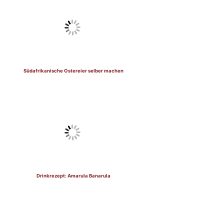
Südafrikanische Ostereier selber machen
Drinkrezept: Amarula Banarula