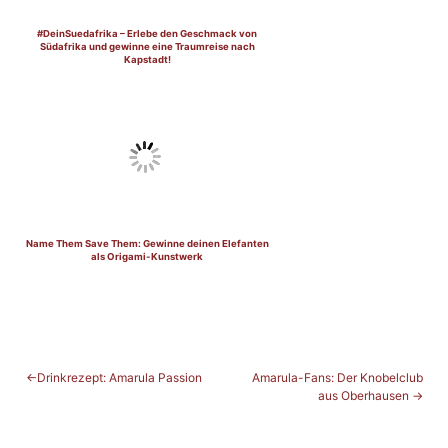
#DeinSuedafrika – Erlebe den Geschmack von
Südafrika und gewinne eine Traumreise nach
Kapstadt!
Name Them Save Them: Gewinne deinen Elefanten
als Origami-Kunstwerk
BEITRAGSNAVIGATION
Drinkrezept: Amarula Passion
Amarula-Fans: Der Knobelclub
aus Oberhausen