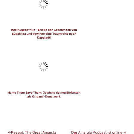
#DeinSuedafrika – Erlebe den Geschmack von
Südafrika und gewinne eine Traumreise nach
Kapstadt!
Name Them Save Them: Gewinne deinen Elefanten
als Origami-Kunstwerk
BEITRAGSNAVIGATION
Rezept: The Great Amarula
Der Amarula Podcast ist online