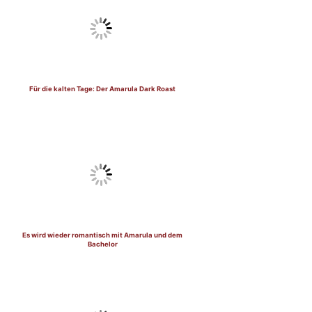
Für die kalten Tage: Der Amarula Dark Roast
Es wird wieder romantisch mit Amarula und dem
Bachelor