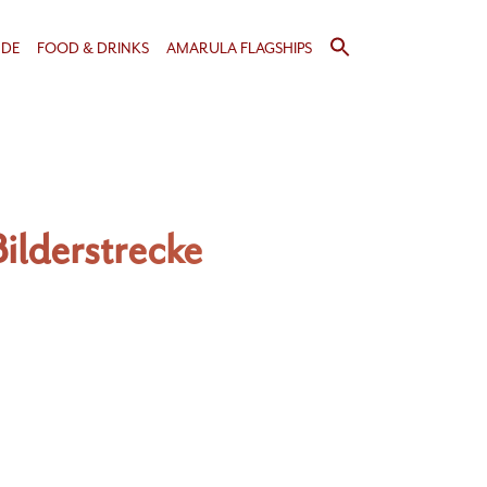
Search
NDE
FOOD & DRINKS
AMARULA FLAGSHIPS
for:
Search Button
Bilderstrecke