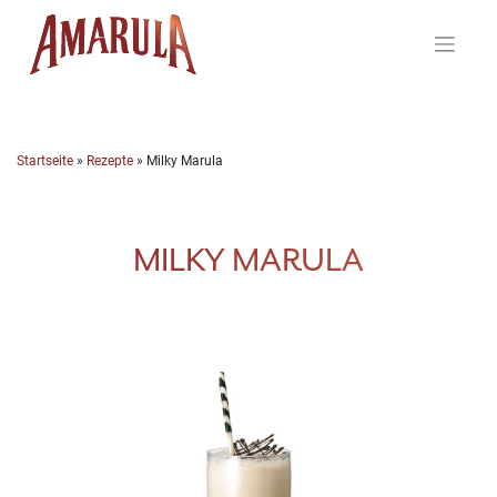
Skip
to
content
Startseite
»
Rezepte
»
Milky Marula
MILKY MARULA