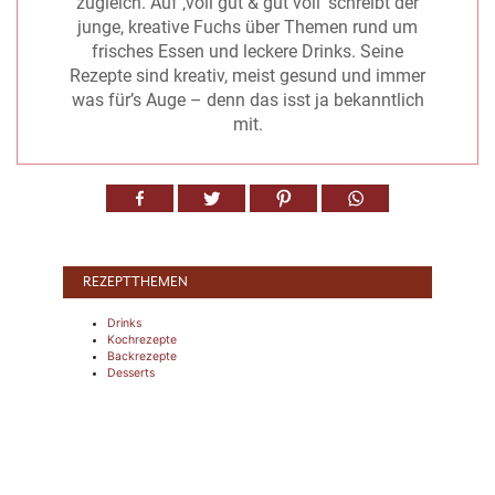
zugleich. Auf ‚voll gut & gut voll‘ schreibt der
junge, kreative Fuchs über Themen rund um
frisches Essen und leckere Drinks. Seine
Rezepte sind kreativ, meist gesund und immer
was für’s Auge – denn das isst ja bekanntlich
mit.
REZEPTTHEMEN
Drinks
Kochrezepte
Backrezepte
Desserts