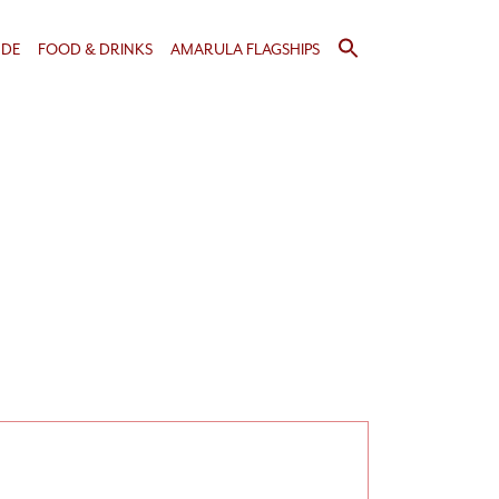
Search
NDE
FOOD & DRINKS
AMARULA FLAGSHIPS
for:
Search Button