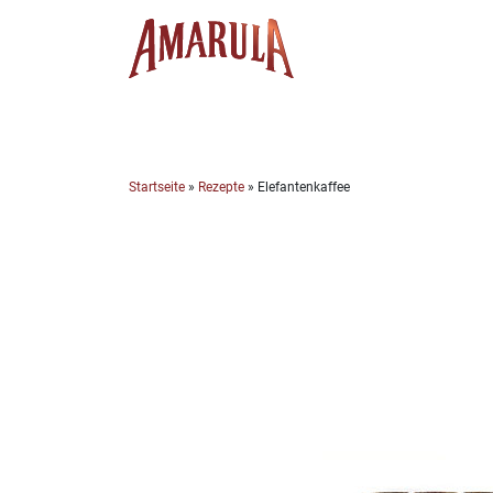
Skip
to
content
Startseite
»
Rezepte
»
Elefantenkaffee