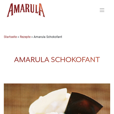
Skip
to
content
Startseite
»
Rezepte
»
Amarula Schokofant
AMARULA SCHOKOFANT