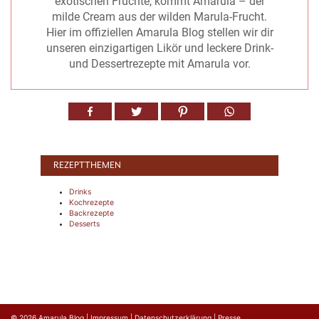
exotischen Früchte, kommt Amarula – der
milde Cream aus der wilden Marula-Frucht.
Hier im offiziellen Amarula Blog stellen wir dir
unseren einzigartigen Likör und leckere Drink-
und Dessertrezepte mit Amarula vor.
REZEPTTHEMEN
Drinks
Kochrezepte
Backrezepte
Desserts
© 2026
Amarula Blog
|
Impressum
|
Datenschutzerklärung
|
Presse