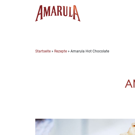
Skip
to
content
Startseite
»
Rezepte
»
Amarula Hot Chocolate
A