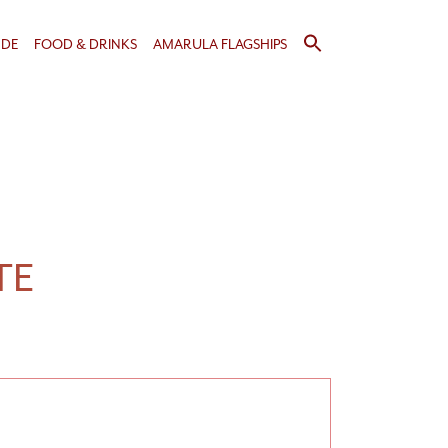
Search
NDE
FOOD & DRINKS
AMARULA FLAGSHIPS
for:
Search Button
TE