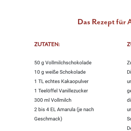
Das Rezept für 
ZUTATEN:
Z
50 g Vollmilchschokolade
Z
10 g weiße Schokolade
D
1 TL echtes Kakaopulver
u
1 Teelöffel Vanillezucker
g
300 ml Vollmilch
d
2 bis 4 EL Amarula (je nach
u
Geschmack)
S
D